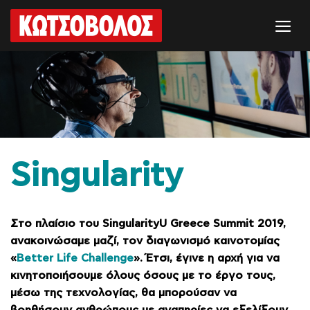
Μετάβαση
στο
περιεχόμενο
Singularity
Στο πλαίσιο του SingularityU Greece Summit 2019,
ανακοινώσαμε μαζί, τον διαγωνισμό καινοτομίας
«
Better Life Challenge
». Έτσι, έγινε η αρχή για να
κινητοποιήσουμε όλους όσους με το έργο τους,
μέσω της τεχνολογίας, θα μπορούσαν να
βοηθήσουν ανθρώπους με αναπηρίες να εξελίξουν