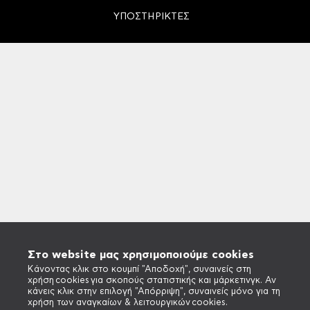
ΥΠΟΣΤΗΡΙΚΤΕΣ
Στο website μας χρησιμοποιούμε cookies
Κάνοντας κλικ στο κουμπί "Αποδοχή", συναινείς στη
χρήση cookies για σκοπούς στατιστικής και μάρκετινγκ. Αν
κάνεις κλικ στην επιλογή "Απόρριψη", συναινείς μόνο για τη
χρήση των αναγκαίων & λειτουργικών cookies.